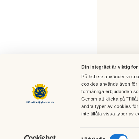
Din integritet är viktig för
På hsb.se använder vi cook
cookies används även för 
förmånliga erbjudanden so
Genom att klicka på "Tillå
andra typer av cookies för 
HSB brf Eriksdal
inte tillåta vissa typer av c
Fastighetskontor
Postad
Eriksdalsgatan 5 B
HSB brf
Samtyckesval
212 16 Malmö
Box 4