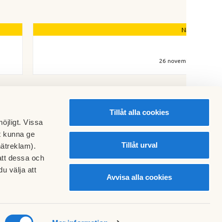
Nästa nyhet
Kivra
26 november 2018
Tillåt alla cookies
öjligt. Vissa
t kunna ge
Tillåt urval
nätreklam).
att dessa och
u välja att
Avvisa alla cookies