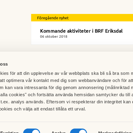
Föregående nyhet
Kommande aktiviteter i BRF Eriksdal
06 oktober 2018
 oss
ies för att din upplevelse av vår webbplats ska bli så bra som m
att optimera vår kontakt med dig som webbanvändare och för at
m kan vara intressanta för dig genom annonsering (målinriktad 
t alla cookies" och fortsätta använda hemsidan samtycker du till 
t.ex. analys används. Eftersom vi respekterar din integritet kan d
ookies och välja att endast tillåta ett urval.
Besök HSB.se
ress
Läs mer om cookies här
 Eriksdal
Cookieinställningar
34