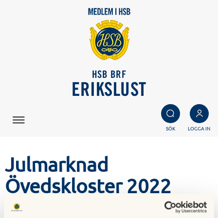
HSB BRF
ERIKSLUST
SÖK
LOGGA IN
Julmarknad
Övedskloster 2022
Julmarknadsresa till Övedskloster lördagen 10/12 2022