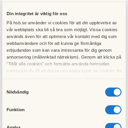
Runt kl 10 anländer vi till Övedskloster där ca 95 försäljare befinner
Din integritet är viktig för oss
sig .
På hsb.se använder vi cookies för att din upplevelse av
Fri tid att gå omkring shoppa , fika äta ja vad man vill. Ingen
vår webbplats ska bli så bra som möjligt. Vissa cookies
gemensam förtäring ingår.
används även för att optimera vår kontakt med dig som
webbanvändare och för att kunna ge förmånliga
Avfärd med Buss från Malmö Opera.: kl 9.15
erbjudanden som kan vara intressanta för dig genom
annonsering (målinriktad nätreklam). Genom att klicka på
Hemfärd ca kl 14 så tillbaka i Malmö vid ca kl 14.45 Anmälan som
"Tillåt alla cookies" och fortsätta använda hemsidan
är bindande till: Bibbi 0733125019 bibbi725@gmail.com
samtycker du till att dessa och andra typer av cookies för
t.ex. analys används. Eftersom vi respekterar din
Sista anmälan : 1/11
integritet kan du välja att inte tillåta vissa typer av
Samtyckesval
cookies och välja att endast tillåta ett urval.
Nödvändig
Betalning senast 5/11 pris : 125:- för boende 325 :- utanför boendet
i priset ingår bussresa och inträde
Funktion
Betalningsanvisning vid anmälan
Analys