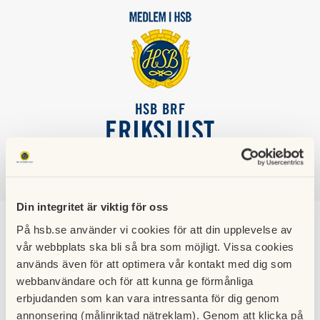
HSB BRF
ERIKSLUST
SÖK
LOGGA IN
Din integritet är viktig för oss
På hsb.se använder vi cookies för att din upplevelse av
Skådebanans program
vår webbplats ska bli så bra som möjligt. Vissa cookies
våren 2023
används även för att optimera vår kontakt med dig som
webbanvändare och för att kunna ge förmånliga
erbjudanden som kan vara intressanta för dig genom
Här kommer en liten uppdatering vad som är på gång inom
annonsering (målinriktad nätreklam). Genom att klicka på