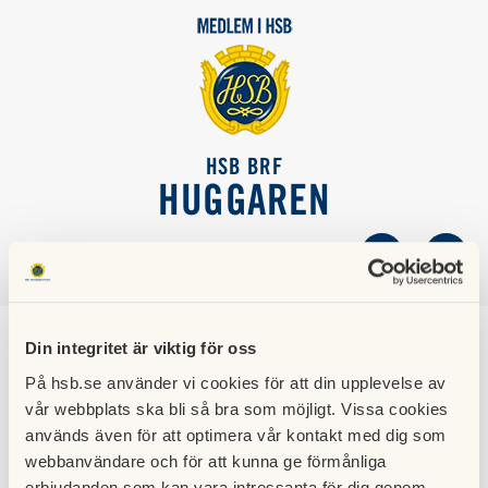
HSB BRF
HUGGAREN
SÖK
LOGGA IN
Din integritet är viktig för oss
Felanmälan
På hsb.se använder vi cookies för att din upplevelse av
vår webbplats ska bli så bra som möjligt. Vissa cookies
Vid felanmälan vänder man sig till Sekant Fastighetsservice.
används även för att optimera vår kontakt med dig som
Endast vid akuta händelser kontakta Securitas.
webbanvändare och för att kunna ge förmånliga
erbjudanden som kan vara intressanta för dig genom