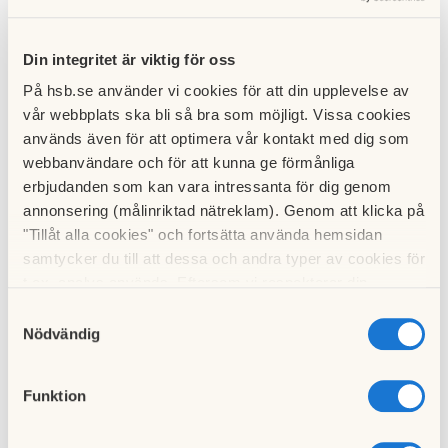
Förvaltare
E-post:
forvaltare@brfida.se
Din integritet är viktig för oss
Telefonnummer: 040-636 54 69
På hsb.se använder vi cookies för att din upplevelse av
vår webbplats ska bli så bra som möjligt. Vissa cookies
Öppettider vardagar
används även för att optimera vår kontakt med dig som
Måndagar Kl 10:00 - 12:00 (telefontid)
webbanvändare och för att kunna ge förmånliga
Tisdagar Stängt
erbjudanden som kan vara intressanta för dig genom
Onsdagar Kl 14:00 - 16:00 (drop in)
annonsering (målinriktad nätreklam). Genom att klicka på
Torsdagar Kl 10:00 - 12:00 (telefontid)
"Tillåt alla cookies" och fortsätta använda hemsidan
samtycker du till att dessa och andra typer av cookies för
Fredagar Stängt
t.ex. analys används. Eftersom vi respekterar din
Ekonomisk förvaltare
integritet kan du välja att inte tillåta vissa typer av
Samtyckesval
cookies och välja att endast tillåta ett urval.
Nödvändig
Föreningens ekonomiska förvaltare är SBC. De går att nå
genom att logga in på SBC Hemma och skapa ett ärende
Funktion
eller ringa 077-172 27 22