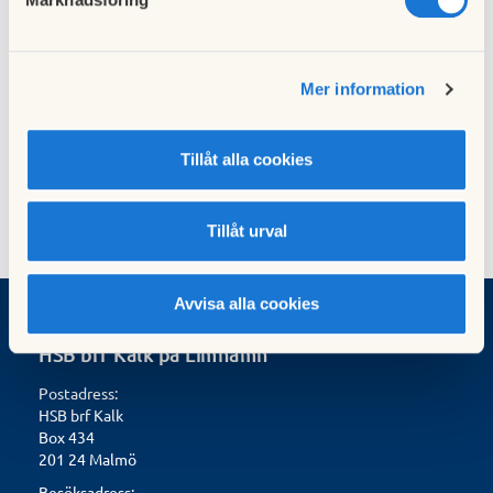
Electrolux garantibevis, hus 3.
Hämta
Ledsnäcksgränd 5-7
Electrolux garantibevis, hus 4.
Hämta
Skivsnäcksgränd 6
Mer information
Hämta
Electrolux eftermarknad 2024.pdf
Tillåt alla cookies
Tillåt urval
Avvisa alla cookies
HSB brf Kalk på Limhamn
Postadress:
HSB brf Kalk
Box 434
201 24 Malmö
Besöksadress: