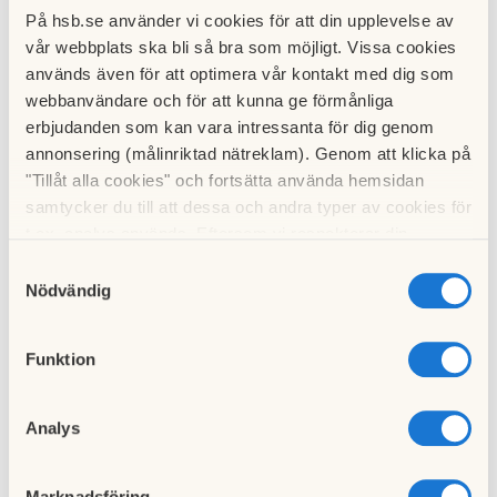
lämnats i bostaden.
På hsb.se använder vi cookies för att din upplevelse av
vår webbplats ska bli så bra som möjligt. Vissa cookies
Är det något problem med din kyl, frys, tvättmaskin,
används även för att optimera vår kontakt med dig som
torktumlare, diskmaskin, micro eller spishäll? Se först om du
webbanvändare och för att kunna ge förmånliga
kan lösa problemet själv, på
Electrolux hemsida kan du få
erbjudanden som kan vara intressanta för dig genom
hjälp
. Om du inte kan lösa problemet själv, ska du göra
annonsering (målinriktad nätreklam). Genom att klicka på
en
felanmälan
.
"Tillåt alla cookies" och fortsätta använda hemsidan
samtycker du till att dessa och andra typer av cookies för
Om det är ett fel som inte Electrolux är ansvarig över, så
t.ex. analys används. Eftersom vi respekterar din
kan du komma att bli debiterad av Electrolux. Så stäm av
integritet kan du välja att inte tillåta vissa typer av
Samtyckesval
med dem innan hembesök.
cookies och välja att endast tillåta ett urval.
Nödvändig
Funktion
Garantibevis för vitvaror
Electrolux garantibevis, hus1. Kalkstensvägen
Hämta
Analys
75-85
Electrolux garantibevis, hus 2.
Hämta
Ledsnäcksgränd 3
Marknadsföring