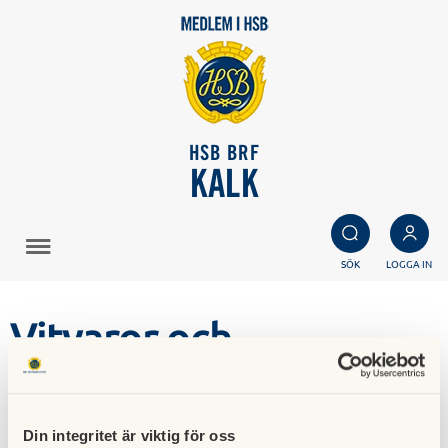
HSB BRF
KALK
SÖK
LOGGA IN
Vitvaror och
tvättutrustning
Instruktionsböcker till vitvaror och tvättutrustning har
Din integritet är viktig för oss