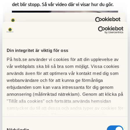
Din integritet är viktig för oss
På hsb.se använder vi cookies för att din upplevelse av
vår webbplats ska bli så bra som möjligt. Vissa cookies
används även för att optimera vår kontakt med dig som
webbanvändare och för att kunna ge förmånliga
erbjudanden som kan vara intressanta för dig genom
annonsering (målinriktad nätreklam). Genom att klicka på
"Tillåt alla cookies" och fortsätta använda hemsidan
samtycker du till att dessa och andra typer av cookies för
t.ex. analys används. Eftersom vi respekterar din
integritet kan du välja att inte tillåta vissa typer av
Samtyckesval
cookies och välja att endast tillåta ett urval.
Nödvändig