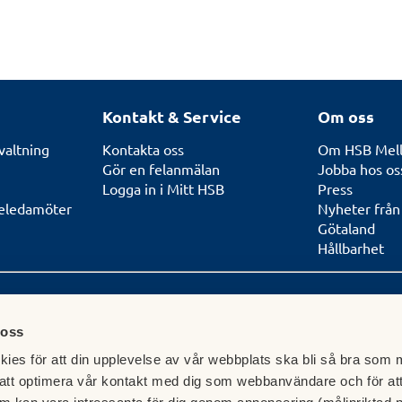
Kontakt & Service
Om oss
valtning
Kontakta oss
Om HSB Mell
Gör en felanmälan
Jobba hos os
Logga in i Mitt HSB
Press
seledamöter
Nyheter från
Götaland
Hållbarhet
 oss
Postadress huvudkontor
Besöksadr
ies för att din upplevelse av vår webbplats ska bli så bra som m
net runt
Se samtliga lo
att optimera vår kontakt med dig som webbanvändare och för at
.se
Box 628