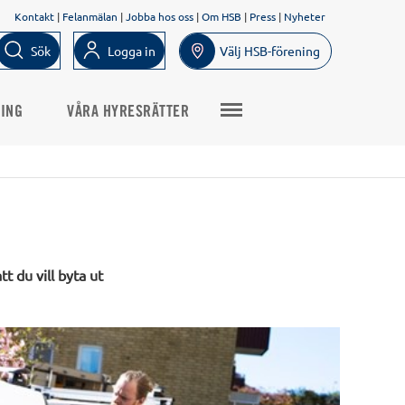
Kontakt
|
Felanmälan
|
Jobba hos oss
|
Om HSB
|
Press
|
Nyheter
Sök
Logga in
Välj HSB-förening
NING
VÅRA HYRESRÄTTER
t du vill byta ut