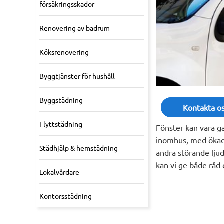
försäkringsskador
Renovering av badrum
Köksrenovering
Byggtjänster för hushåll
Byggstädning
Kontakta o
Flyttstädning
Fönster kan vara gam
inomhus, med ökade
Städhjälp & hemstädning
andra störande ljud
kan vi ge både råd 
Lokalvårdare
Kontorsstädning