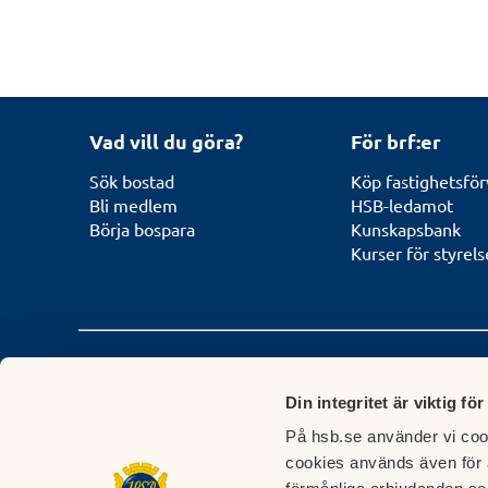
Vad vill du göra?
För brf:er
Sök bostad
Köp fastighetsför
Bli medlem
HSB-ledamot
Börja bospara
Kunskapsbank
Kurser för styrel
Kontakta HSB Mellersta Götaland
Din integritet är viktig för
Servicecenter
Felanmälan
På hsb.se använder vi cook
0771-10 10 30
0771-10 10 30 - dyg
cookies används även för 
servicecenter.mg@hsb.se
felanmalan.mg@hsb