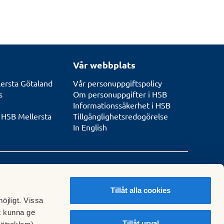
Vår webbplats
ersta Götaland
Vår personuppgiftspolicy
s
Om personuppgifter i HSB
Informationssäkerhet i HSB
 HSB Mellersta
Tillgänglighetsredogörelse
In English
Tillåt alla cookies
ess
öjligt. Vissa
kalkontor här
t kunna ge
Tillåt urval