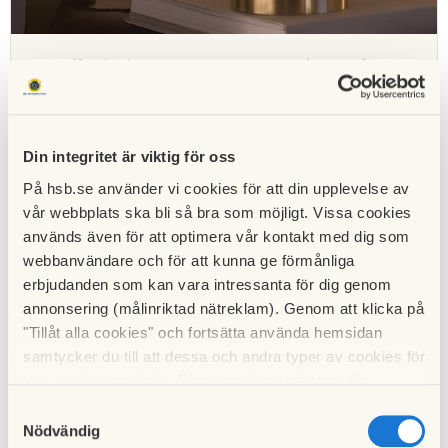
Porslinsbolaget: 30 procent rabatt på
kända varumärken
Hos Porslinsbolaget hittar du kvalitetsprodukter från
Gustavsberg, Skultuna, Skruf, Villeroy & Boch, Georg
Din integritet är viktig för oss
Jensen, Orrefors, Kosta Boda, Rörstrand. Som HSB-
medlem har du 30 procent i rabatt på hela
På hsb.se använder vi cookies för att din upplevelse av
sortimentet.
vår webbplats ska bli så bra som möjligt. Vissa cookies
används även för att optimera vår kontakt med dig som
Logga in på Mitt HSB
för att ta del av erbjudandet.
webbanvändare och för att kunna ge förmånliga
erbjudanden som kan vara intressanta för dig genom
annonsering (målinriktad nätreklam). Genom att klicka på
"Tillåt alla cookies" och fortsätta använda hemsidan
samtycker du till att dessa och andra typer av cookies för
t.ex. analys används. Eftersom vi respekterar din
integritet kan du välja att inte tillåta vissa typer av
Samtyckesval
cookies och välja att endast tillåta ett urval.
Nödvändig