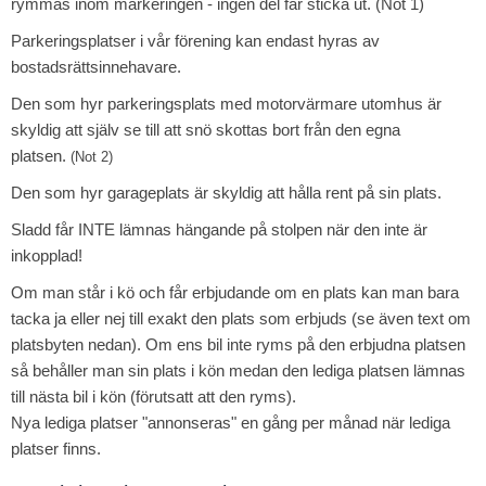
rymmas inom markeringen - ingen del får sticka ut. (Not 1)
Parkeringsplatser i vår förening kan endast hyras av
bostadsrättsinnehavare.
Den som hyr parkeringsplats med motorvärmare utomhus är
skyldig att själv se till att snö skottas bort från den egna
platsen.
(Not 2)
Den som hyr garageplats är skyldig att hålla rent på sin plats.
Sladd får INTE lämnas hängande på stolpen när den inte är
inkopplad!
Om man står i kö och får erbjudande om en plats kan man bara
tacka ja eller nej till exakt den plats som erbjuds (se även text om
platsbyten nedan). Om ens bil inte ryms på den erbjudna platsen
så behåller man sin plats i kön medan den lediga platsen lämnas
till nästa bil i kön (förutsatt att den ryms).
Nya lediga platser "annonseras" en gång per månad när lediga
platser finns.