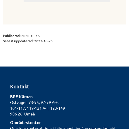
Publicerad:
2020-10-16
Senast uppdaterad:
2023-10-25
Kontakt
BRF Kärnan
Ostvägen 73-95, 97-99 A-F,
101-117, 119-121 A-F, 123-149
906 26 Umeå
Områdeskontor
Områdeskontoret finns i bilgaraget, ingång persondörr vid