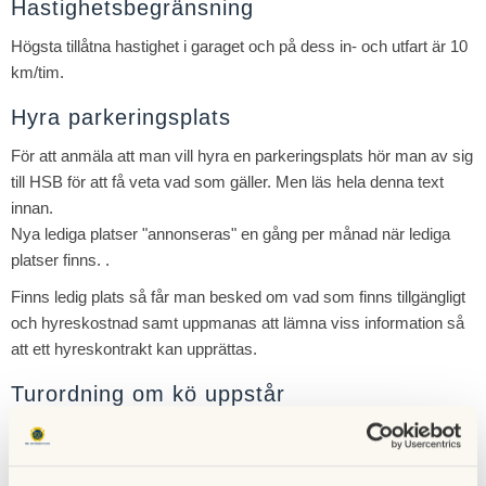
Hastighetsbegränsning
Högsta tillåtna hastighet i garaget och på dess in- och utfart är 10
km/tim.
Hyra parkeringsplats
För att anmäla att man vill hyra en parkeringsplats hör man av sig
till HSB för att få veta vad som gäller. Men läs hela denna text
innan.
Nya lediga platser "annonseras" en gång per månad när lediga
platser finns. .
Finns ledig plats så får man besked om vad som finns tillgängligt
och hyreskostnad samt uppmanas att lämna viss information så
att ett hyreskontrakt kan upprättas.
Turordning om kö uppstår
Medlem (= BR) som helt saknar parkeringsplats och vill hyra en
(för ett eget fordon) prioriteras över medlem som redan har en
parkeringsplats. Den som köat för och fått en garageplats kan