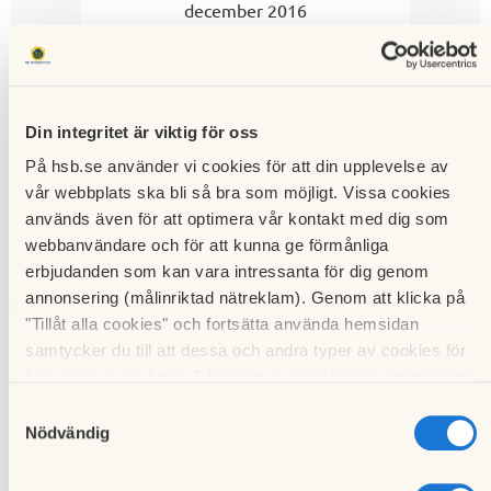
december 2016
Lägg till i min kalender
Din integritet är viktig för oss
Öppet hus BRF
På hsb.se använder vi cookies för att din upplevelse av
Mjölkuddens
vår webbplats ska bli så bra som möjligt. Vissa cookies
används även för att optimera vår kontakt med dig som
kontor
webbanvändare och för att kunna ge förmånliga
erbjudanden som kan vara intressanta för dig genom
annonsering (målinriktad nätreklam). Genom att klicka på
"Tillåt alla cookies" och fortsätta använda hemsidan
BRF Mjölkuddens kontor
5 december 2016
Mjölkuddsvägen 13
18:00
-
19:00
samtycker du till att dessa och andra typer av cookies för
t.ex. analys används. Eftersom vi respekterar din integritet
kan du välja att inte tillåta vissa typer av cookies och välja
Samtyckesval
att endast tillåta ett urval.
Nödvändig