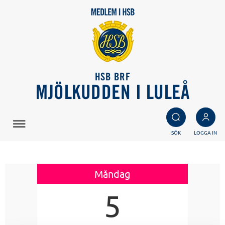
HSB BRF
MJÖLKUDDEN I LULEÅ
SÖK
LOGGA IN
Måndag
5