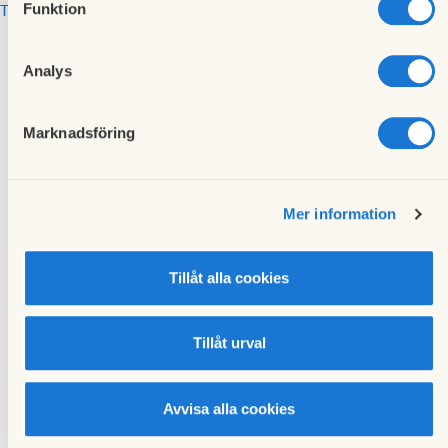
Till kalendariet
Funktion
Analys
Marknadsföring
Torsdag
Föregående händelse
24
Mer information
Styrelsemöte
november
2016
Tillåt alla cookies
Måndag
Nästa händelse
Tillåt urval
6
Öppet hus BRF Mjölkudens
kontor
februari 2017
Avvisa alla cookies