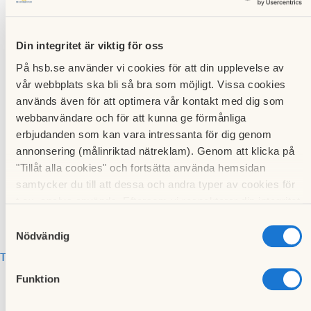
april 2017
Din integritet är viktig för oss
Lägg till i min kalender
På hsb.se använder vi cookies för att din upplevelse av
vår webbplats ska bli så bra som möjligt. Vissa cookies
Styrelsemöte
används även för att optimera vår kontakt med dig som
webbanvändare och för att kunna ge förmånliga
erbjudanden som kan vara intressanta för dig genom
Samlingslokalen
4 april 2017
annonsering (målinriktad nätreklam). Genom att klicka på
Mjölkuddsvägen 11
18:00
-
20:00
"Tillåt alla cookies" och fortsätta använda hemsidan
samtycker du till att dessa och andra typer av cookies för
t.ex. analys används. Eftersom vi respekterar din integritet
kan du välja att inte tillåta vissa typer av cookies och välja
Samtyckesval
att endast tillåta ett urval.
Nödvändig
Till kalendariet
Funktion