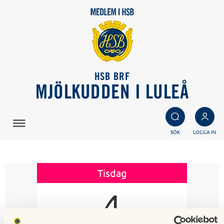
HSB BRF
MJÖLKUDDEN I LULEÅ
SÖK
LOGGA IN
Tisdag
4