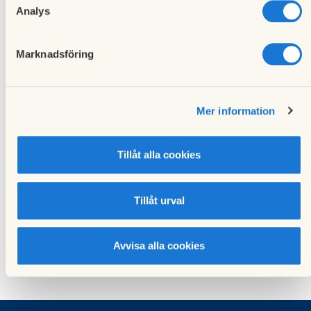
Analys
Marknadsföring
Måndag
Föregående händelse
3
Öppet hus BRF
Mjölkuddens kontor
Mer information
april 2017
Tisdag
Tillåt alla cookies
Nästa händelse
25
Årsstämma BRF
Mjölkudden
Tillåt urval
april 2017
Avvisa alla cookies