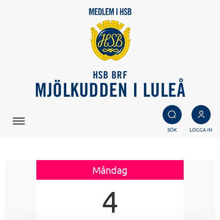
HSB BRF
MJÖLKUDDEN I LULEÅ
SÖK
LOGGA IN
Måndag
4