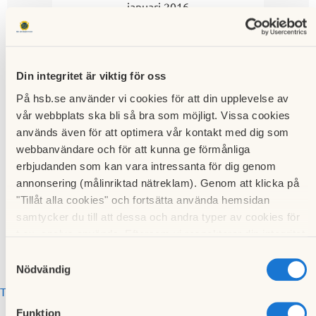
januari 2016
Lägg till i min kalender
Din integritet är viktig för oss
Öppet Hus på
På hsb.se använder vi cookies för att din upplevelse av
vår webbplats ska bli så bra som möjligt. Vissa cookies
kontoret
används även för att optimera vår kontakt med dig som
webbanvändare och för att kunna ge förmånliga
erbjudanden som kan vara intressanta för dig genom
kontoret
4 januari 2016
annonsering (målinriktad nätreklam). Genom att klicka på
18:00
-
19:00
"Tillåt alla cookies" och fortsätta använda hemsidan
samtycker du till att dessa och andra typer av cookies för
t.ex. analys används. Eftersom vi respekterar din integritet
kan du välja att inte tillåta vissa typer av cookies och välja
Samtyckesval
att endast tillåta ett urval.
Nödvändig
Till kalendariet
Funktion