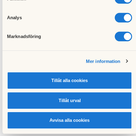
Analys
Marknadsföring
Onsdag
Föregående händelse
25
Medlemsmöte
Mer information
november
2015
Tillåt alla cookies
Måndag
Nästa händelse
11
Styrelsemöte
Tillåt urval
januari
2016
Avvisa alla cookies