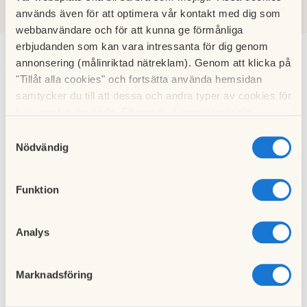
används även för att optimera vår kontakt med dig som
2009
2008
2007
2006
webbanvändare och för att kunna ge förmånliga
erbjudanden som kan vara intressanta för dig genom
annonsering (målinriktad nätreklam). Genom att klicka på
"Tillåt alla cookies" och fortsätta använda hemsidan
Styrelsen informerar nov
samtycker du till att dessa och andra typer av cookies för
24 november 2024
t.ex. analys används. Eftersom vi respekterar din
integritet kan du välja att inte tillåta vissa typer av
Samtyckesval
cookies och välja att endast tillåta ett urval.
Nödvändig
Styrelsen informerar okt
Funktion
08 november 2024
Analys
Marknadsföring
Styrelsen informerar sep
27 september 2024