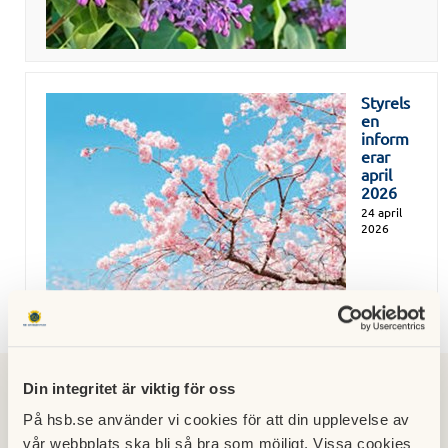
Styrels
en
inform
erar
april
2026
24 april
2026
2026
2025
2023
2022
2021
2020
2019
Din integritet är viktig för oss
2024
På hsb.se använder vi cookies för att din upplevelse av
2018
2017
2016
2015
2014
2013
2012
2011
vår webbplats ska bli så bra som möjligt. Vissa cookies