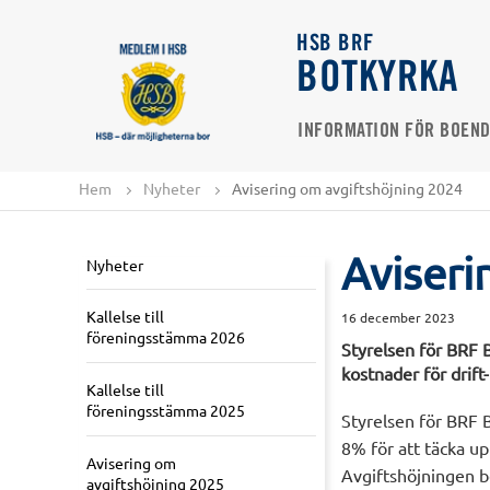
HSB BRF
BOTKYRKA
INFORMATION FÖR BOEN
Hem
Nyheter
Avisering om avgiftshöjning 2024
Aviseri
Nyheter
Kallelse till
16 december 2023
föreningsstämma 2026
Styrelsen för BRF B
kostnader för drift
Kallelse till
föreningsstämma 2025
Styrelsen för BRF 
8% för att täcka up
Avisering om
Avgiftshöjningen be
avgiftshöjning 2025