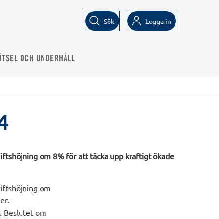
Sök
Logga in
ÖTSEL OCH UNDERHÅLL
4
iftshöjning om 8% för att täcka upp kraftigt ökade
giftshöjning om
er.
n. Beslutet om