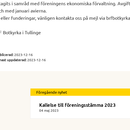
 tagits i samråd med föreningens ekonomiska förvaltning. Avgif
h med januari avierna.
 eller funderingar, vänligen kontakta oss på mejl via brfbotky
 Botkyrka i Tullinge
blicerad:
2023-12-16
nast uppdaterad:
2023-12-16
Föregående nyhet
Kallelse till föreningsstämma 2023
04 maj 2023