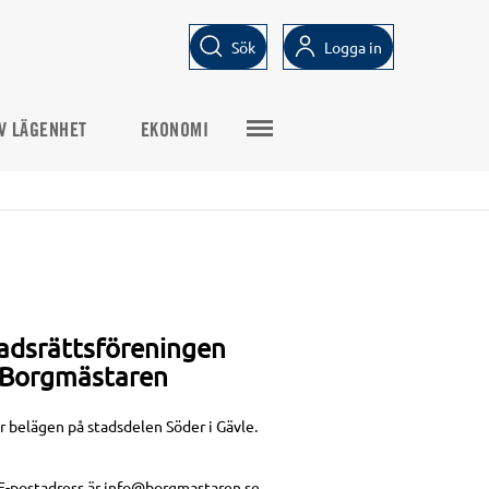
Sök
Logga in
V LÄGENHET
EKONOMI
adsrättsföreningen
Borgmästaren
 belägen på stadsdelen Söder i Gävle.
E-postadress är info@borgmastaren.se