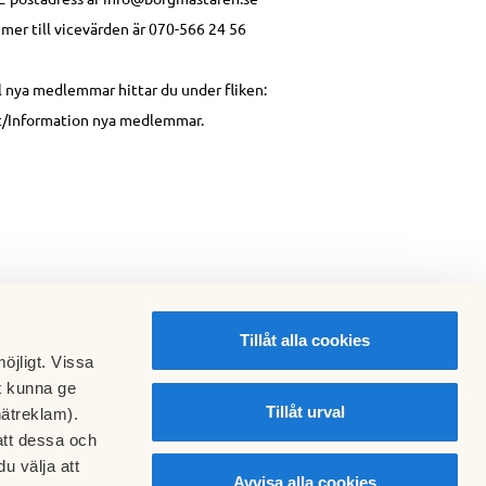
er till vicevärden är 070-566 24 56
ll nya medlemmar hittar du under fliken:
/Information nya medlemmar.
Tillåt alla cookies
öjligt. Vissa
t kunna ge
Tillåt urval
nätreklam).
att dessa och
u välja att
Avvisa alla cookies