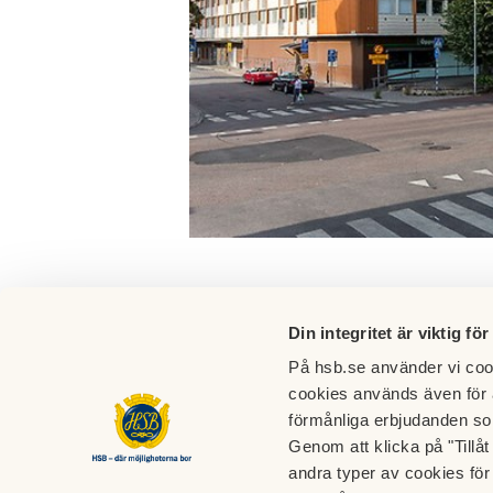
Din integritet är viktig för
På hsb.se använder vi cook
cookies används även för 
förmånliga erbjudanden so
Genom att klicka på "Tillå
BRF Borgmästaren
andra typer av cookies för 
Brunnsgatan 63 A-C, S Kungsgatan 18 A-B, S