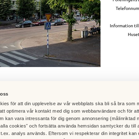
Telefonnumm
Information ti
Huset
 oss
ies för att din upplevelse av vår webbplats ska bli så bra som m
att optimera vår kontakt med dig som webbanvändare och för at
m kan vara intressanta för dig genom annonsering (målinriktad 
t alla cookies" och fortsätta använda hemsidan samtycker du till 
t.ex. analys används. Eftersom vi respekterar din integritet kan d
Besök HSB.se