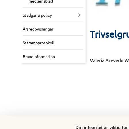
medlemsblad
Stadgar & policy
Årsredovisningar
Trivselg
Stämmoprotokoll
Brandinformation
Valeria Acevedo W
Din integritet är viktig för