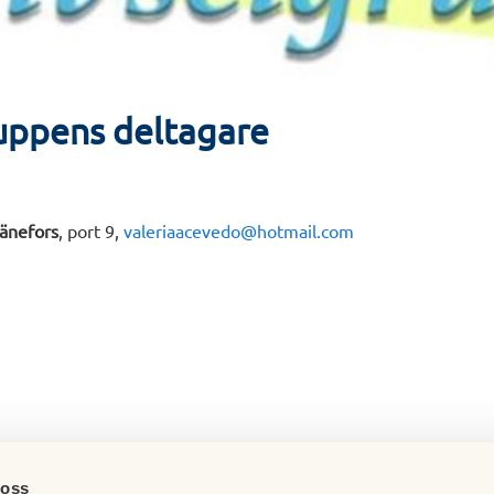
ruppens deltagare
änefors
, port 9,
valeriaacevedo@hotmail.com
 oss