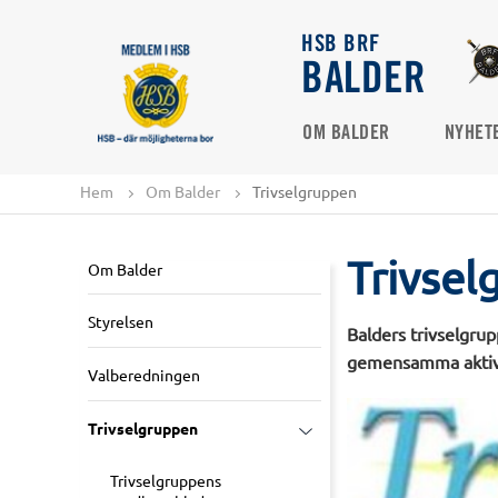
HSB BRF
BALDER
OM BALDER
NYHET
Hem
Om Balder
Trivselgruppen
Trivsel
Om Balder
Styrelsen
Balders trivselgru
gemensamma aktivi
Valberedningen
Trivselgruppen
Trivselgruppens