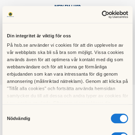
Din integritet är viktig för oss
På hsb.se använder vi cookies för att din upplevelse av
HSB BRF
vår webbplats ska bli så bra som möjligt. Vissa cookies
BANDHAGEN
används även för att optimera vår kontakt med dig som
webbanvändare och för att kunna ge förmånliga
erbjudanden som kan vara intressanta för dig genom
SÖK
LOGGA IN
annonsering (målinriktad nätreklam). Genom att klicka på
"Tillåt alla cookies" och fortsätta använda hemsidan
samtycker du till att dessa och andra typer av cookies för
Motioner - mall
t.ex. analys används. Eftersom vi respekterar din
integritet kan du välja att inte tillåta vissa typer av
Samtyckesval
Här hittar du HSBs mall för motioner till föreningsstämman.
cookies och välja att endast tillåta ett urval.
Nödvändig