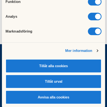
Funktion
Hämta
Mall för motion till föreningsstämma.doc
Analys
Marknadsföring
Mer information
BRF Bandhagen
Tillåt alla cookies
Vill du komma i kontakt med föreningen?
Klicka här
Tillåt urval
Besök HSB.se
Läs mer om cookies här
Cookieinställningar
Avvisa alla cookies
Redigera hemsida