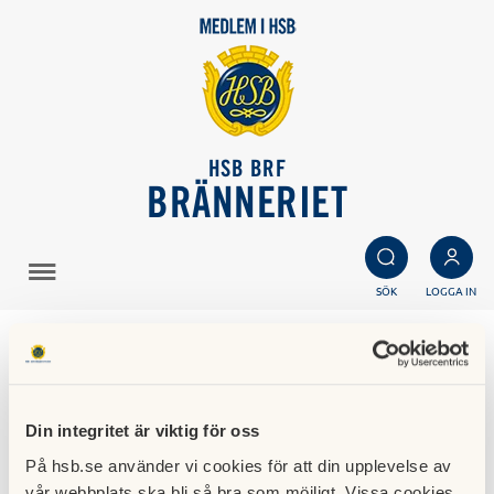
HSB BRF
BRÄNNERIET
SÖK
LOGGA IN
ViB juni 2026
24 juni 2026
Din integritet är viktig för oss
På hsb.se använder vi cookies för att din upplevelse av
ViB nr 2 - juni 2026 har delats ut och finns också
här
.
vår webbplats ska bli så bra som möjligt. Vissa cookies