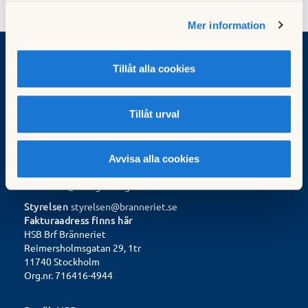
Mer information
Tillåt alla cookies
Kontakt
Felanmälan Fastghetsägarna
Tillåt urval
kundservice@fastighetsagarna.se
08-617 76 00 (mån–tors 7–17, fre 7–16)
657
Akuta fel under andra tider (t.ex. vattenskador):
Jour 08-
64 50
Avvisa alla cookies
Förvaltare
forvaltare@fastighetsagarna.se
Styrelsen
styrelsen@branneriet.se
Fakturaadress finns
här
HSB Brf Bränneriet
Reimersholmsgatan 29, 1tr
11740 Stockholm
Org.nr. 716416-4944