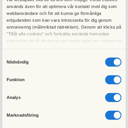
används även för att optimera vår kontakt med dig som
Till nyhetslistan
webbanvändare och för att kunna ge förmånliga
erbjudanden som kan vara intressanta för dig genom
annonsering (målinriktad nätreklam). Genom att klicka på
"Tillåt alla cookies" och fortsätta använda hemsidan
samtycker du till att dessa och andra typer av cookies för
t.ex. analys används. Eftersom vi respekterar din
Föregående nyhet
integritet kan du välja att inte tillåta vissa typer av
Samtyckesval
Hissbytet har startat
cookies och välja att endast tillåta ett urval.
Nödvändig
28 maj 2026
Funktion
Nästa nyhet
Webbokning fungerar igen
Analys
28 juni 2026
Marknadsföring