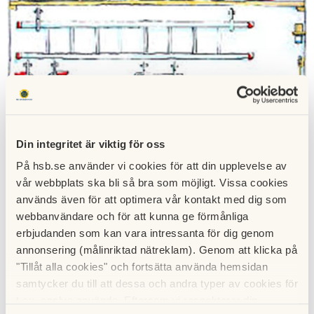
Din integritet är viktig för oss
På hsb.se använder vi cookies för att din upplevelse av
vår webbplats ska bli så bra som möjligt. Vissa cookies
används även för att optimera vår kontakt med dig som
Föreningen förfogar över ett fåtal förråd som ligger
webbanvändare och för att kunna ge förmånliga
utspridda i husens källarplan och som kan hyras av enskild
erbjudanden som kan vara intressanta för dig genom
medlem.
annonsering (målinriktad nätreklam). Genom att klicka på
"Tillåt alla cookies" och fortsätta använda hemsidan
För att få möjlighet att hyra förråd finns en väntelista.
samtycker du till att dessa och andra typer av cookies för
För placering på väntelistan skall du skriftligen anmäla detta
t.ex. analys används. Eftersom vi respekterar din