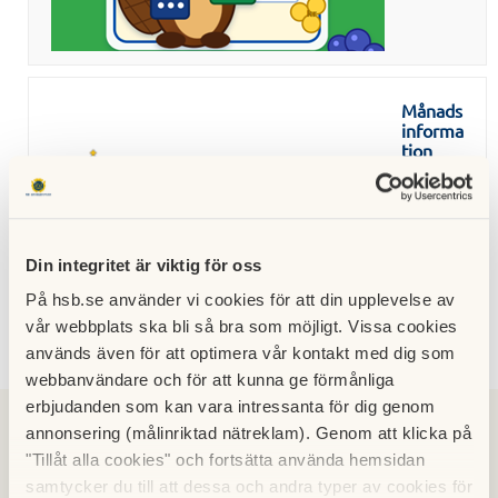
Månads
informa
tion
från
Polisen
april-
maj
30 juni
Din integritet är viktig för oss
2026
På hsb.se använder vi cookies för att din upplevelse av
vår webbplats ska bli så bra som möjligt. Vissa cookies
används även för att optimera vår kontakt med dig som
webbanvändare och för att kunna ge förmånliga
erbjudanden som kan vara intressanta för dig genom
2026
2025
2024
2023
2022
2021
2020
2019
annonsering (målinriktad nätreklam). Genom att klicka på
"Tillåt alla cookies" och fortsätta använda hemsidan
2018
2017
2016
2015
2014
2013
2012
2011
samtycker du till att dessa och andra typer av cookies för