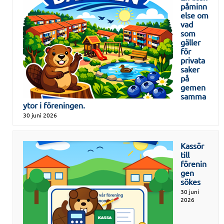
påminn
else om
vad
som
gäller
för
privata
saker
på
gemen
samma
ytor i föreningen.
30 juni 2026
Kassör
till
förenin
gen
sökes
30 juni
2026