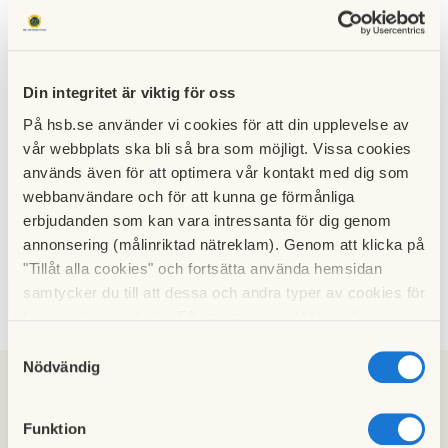
Din integritet är viktig för oss
Månads
informa
På hsb.se använder vi cookies för att din upplevelse av
tion
vår webbplats ska bli så bra som möjligt. Vissa cookies
från
Polisen
används även för att optimera vår kontakt med dig som
april-
webbanvändare och för att kunna ge förmånliga
maj
erbjudanden som kan vara intressanta för dig genom
30 juni
2026
annonsering (målinriktad nätreklam). Genom att klicka på
"Tillåt alla cookies" och fortsätta använda hemsidan
samtycker du till att dessa och andra typer av cookies för
t.ex. analys används. Eftersom vi respekterar din
integritet kan du välja att inte tillåta vissa typer av
Samtyckesval
cookies och välja att endast tillåta ett urval.
Nödvändig
2026
2025
2024
2023
2022
2021
2020
2019
2018
2017
2016
2014
2013
2012
2011
2015
Funktion