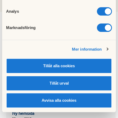
2010
2009
2008
2007
2006
Analys
Marknadsföring
Vår hemsida
25 november 2015
Mer information
Tillåt alla cookies
Grannsamverkan informerar för Juni och Juli 2015
11 augusti 2015
Tillåt urval
Grannsamverkan informerar för april 2015
09 april 2015
Avvisa alla cookies
Ny hemsida