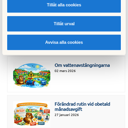
Tillåt alla cookies
Tillåt urval
Tyck till om kulturparken i
Snösätra
02 mars 2026
Avvisa alla cookies
Om vattenavstängningarna
02 mars 2026
Förändrad rutin vid obetald
månadsavgift
27 januari 2026