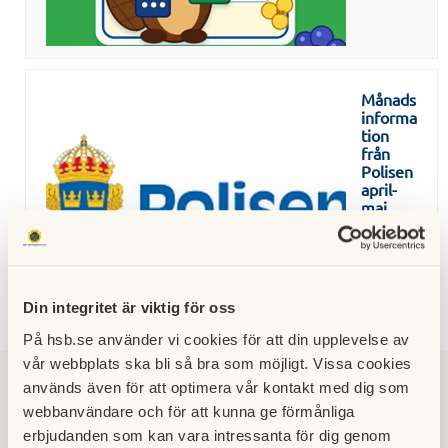
Månads
informa
tion
från
Polisen
april-
maj
30 juni
2026
Din integritet är viktig för oss
På hsb.se använder vi cookies för att din upplevelse av
vår webbplats ska bli så bra som möjligt. Vissa cookies
2025
2024
2023
2022
2021
2020
2019
2026
används även för att optimera vår kontakt med dig som
webbanvändare och för att kunna ge förmånliga
2018
2017
2016
2015
2014
2013
2012
2011
erbjudanden som kan vara intressanta för dig genom