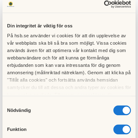
omfattar lösöret i lägenheten kan ni meddela ert
försäkringsbolag att en kollektiv
bostadsrättstilläggsförsäkring redan finns.
Din integritet är viktig för oss
Här kan du läsa mer
om vad bostadsrättstillägg är och vad
På hsb.se använder vi cookies för att din upplevelse av
det innebär för skillnader med en kollektiv eller individuell
vår webbplats ska bli så bra som möjligt. Vissa cookies
sådan.
används även för att optimera vår kontakt med dig som
webbanvändare och för att kunna ge förmånliga
Har det skett en skada som hamnar under boendens ansvar
erbjudanden som kan vara intressanta för dig genom
(enligt stadgar) kan boenden höra av sig direkt till
annonsering (målinriktad nätreklam). Genom att klicka på
Gjensidige (för att nyttja den kollektiva försäkringen) och
"Tillåt alla cookies" och fortsätta använda hemsidan
anmäla skadan. Om det skett en skada som hamnat utanför
samtycker du till att dessa och andra typer av cookies för
den boendes ansvar så ska skadeanmälan göras av
t.ex. analys används. Eftersom vi respekterar din
föreningen och inte av boende.
integritet kan du välja att inte tillåta vissa typer av
Samtyckesval
cookies och välja att endast tillåta ett urval.
Nödvändig
---
The association has a collective
Funktion
bostadsrättstilläggsförsäkring in the property insurance