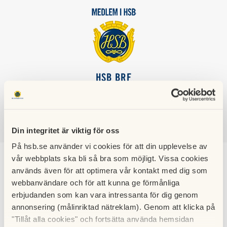
HSB BRF
DIKTAREN
Din integritet är viktig för oss
SÖK
LOGGA IN
På hsb.se använder vi cookies för att din upplevelse av
vår webbplats ska bli så bra som möjligt. Vissa cookies
Trivselregler/ Rules and
används även för att optimera vår kontakt med dig som
webbanvändare och för att kunna ge förmånliga
Regulations Brf
erbjudanden som kan vara intressanta för dig genom
annonsering (målinriktad nätreklam). Genom att klicka på
Diktaren
"Tillåt alla cookies" och fortsätta använda hemsidan