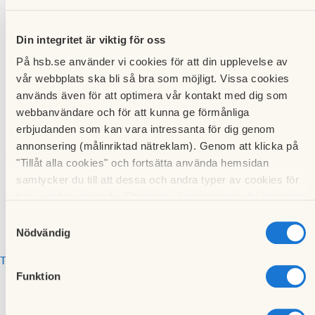
november 2024
Din integritet är viktig för oss
Lägg till i min kalender
På hsb.se använder vi cookies för att din upplevelse av
vår webbplats ska bli så bra som möjligt. Vissa cookies
Budgetmöte 2024
används även för att optimera vår kontakt med dig som
webbanvändare och för att kunna ge förmånliga
erbjudanden som kan vara intressanta för dig genom
annonsering (målinriktad nätreklam). Genom att klicka på
Panncentralen
21 november 2024
18:00
-
21:00
"Tillåt alla cookies" och fortsätta använda hemsidan
samtycker du till att dessa och andra typer av cookies för
t.ex. analys används. Eftersom vi respekterar din integritet
kan du välja att inte tillåta vissa typer av cookies och välja
Samtyckesval
att endast tillåta ett urval.
Nödvändig
Till kalendariet
Funktion