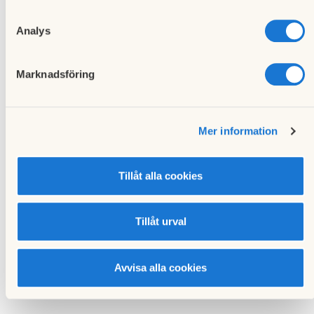
Analys
Marknadsföring
Torsdag
Föregående
25
händelse
Mer information
Styrelsemöte
juni 2020
juni
Tillåt alla cookies
Torsdag
Nästa händelse
24
Styrelsemöte september
Tillåt urval
september
2020
Avvisa alla cookies