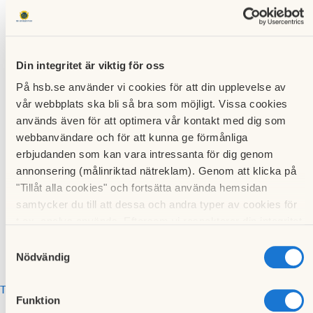
augusti 2020
Lägg till i min kalender
Din integritet är viktig för oss
På hsb.se använder vi cookies för att din upplevelse av
Styrelsemöte
vår webbplats ska bli så bra som möjligt. Vissa cookies
augusti
används även för att optimera vår kontakt med dig som
webbanvändare och för att kunna ge förmånliga
erbjudanden som kan vara intressanta för dig genom
annonsering (målinriktad nätreklam). Genom att klicka på
Panncentralen
20 augusti 2020
"Tillåt alla cookies" och fortsätta använda hemsidan
18:00
samtycker du till att dessa och andra typer av cookies för
t.ex. analys används. Eftersom vi respekterar din integritet
kan du välja att inte tillåta vissa typer av cookies och välja
Samtyckesval
att endast tillåta ett urval.
Nödvändig
Till kalendariet
Funktion