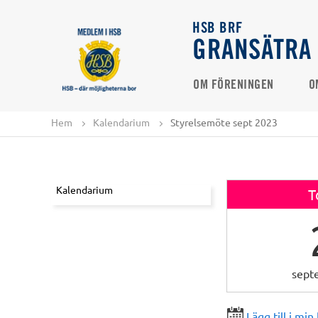
HSB BRF
GRANSÄTRA
OM FÖRENINGEN
O
Hem
Kalendarium
Styrelsemöte sept 2023
Kalendarium
T
sept
Lägg till i min