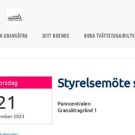
M GRANSÄTRA
DITT BOENDE
BOKA TVÄTTSTUGA/BILTV
Styrelsemöte 
orsdag
21
Panncentralen
Gransätragränd 1
ember 2023
 kalender