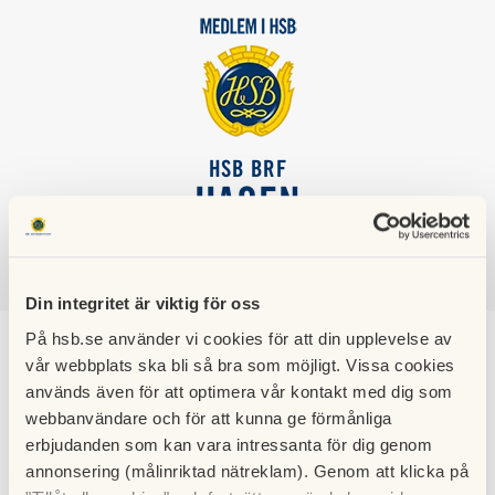
HSB BRF
HAGEN
SÖK
LOGGA IN
Din integritet är viktig för oss
På hsb.se använder vi cookies för att din upplevelse av
Innegivare för
vår webbplats ska bli så bra som möjligt. Vissa cookies
används även för att optimera vår kontakt med dig som
temperatur
webbanvändare och för att kunna ge förmånliga
erbjudanden som kan vara intressanta för dig genom
annonsering (målinriktad nätreklam). Genom att klicka på
För att få en jämnare temperatur i husen har vi satt en