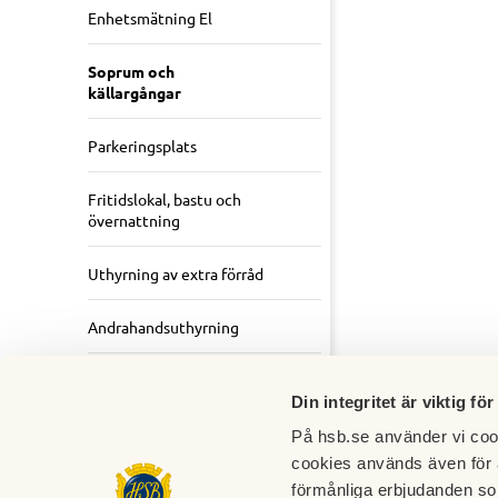
Enhetsmätning El
Soprum och
källargångar
Parkeringsplats
Fritidslokal, bastu och
övernattning
Uthyrning av extra förråd
Andrahandsuthyrning
Mäklare, säljare, köpare
samt HSBs roll
Din integritet är viktig för
På hsb.se använder vi cook
cookies används även för 
förmånliga erbjudanden so