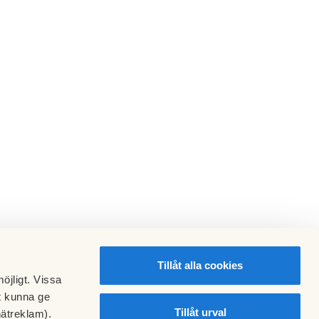
Tillåt alla cookies
öjligt. Vissa
t kunna ge
Tillåt urval
nätreklam).