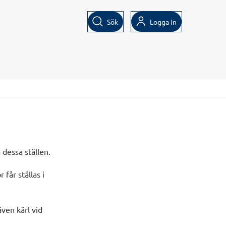
Sök
Logga in
 dessa ställen.
får ställas i
ven kärl vid