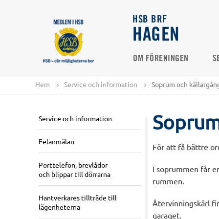
HSB BRF
HAGEN
OM FÖRENINGEN
S
Hem
Service och information
Soprum och källargån
Soprum
Service och information
Felanmälan
För att få bättre 
Porttelefon, brevlådor
I soprummen får end
och blippar till dörrarna
rummen.
Hantverkares tillträde till
Återvinningskärl fi
lägenheterna
garaget.