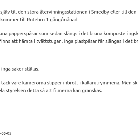
jälv till den stora återvinningsstationen i Smedby eller till den
 kommer till Rotebro 1 gång/månad.
bruna papperspåsar som sedan slängs i det bruna komposteringskä
nns att hämta i tvättstugan. Inga plastpåsar får slängas i det b
 inga saker ställas.
, tack vare kamerorna slipper inbrott i källarutrymmena. Men sku
a styrelsen detta så att filmerna kan granskas.
-05-05