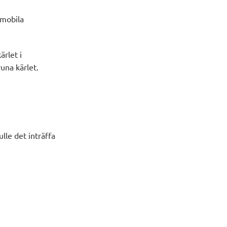
 mobila
rlet i
runa kärlet.
lle det inträffa