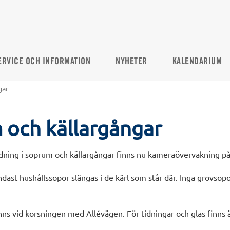
ERVICE OCH INFORMATION
NYHETER
KALENDARIUM
gar
 och källargångar
ordning i soprum och källargångar finns nu kameraövervakning på
ast hushållssopor slängas i de kärl som står där. Inga grovsopor 
nns vid korsningen med Allévägen. För tidningar och glas finns ä