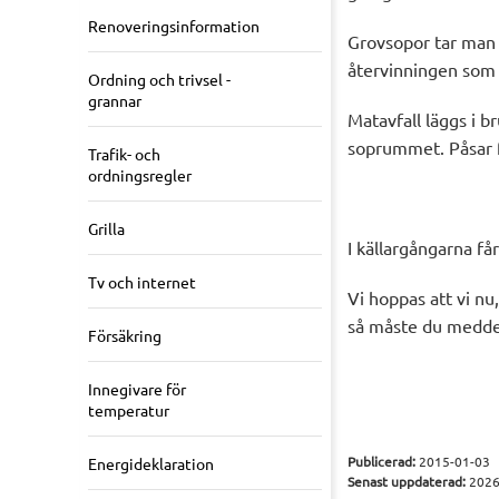
Renoveringsinformation
Grovsopor tar man s
återvinningen som
Ordning och trivsel -
grannar
Matavfall läggs i 
soprummet. Påsar fi
Trafik- och
ordningsregler
Grilla
I källargångarna får
Tv och internet
Vi hoppas att vi nu
så måste du meddel
Försäkring
Innegivare för
temperatur
Publicerad:
2015-01-03
Energideklaration
Senast uppdaterad:
2026