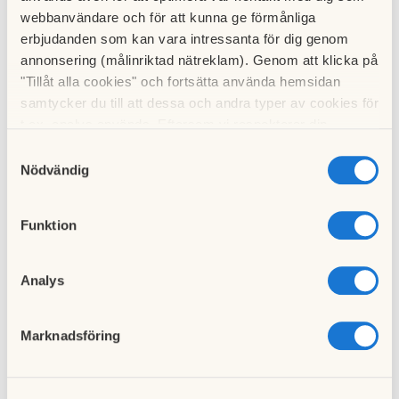
webbanvändare och för att kunna ge förmånliga
erbjudanden som kan vara intressanta för dig genom
annonsering (målinriktad nätreklam). Genom att klicka på
"Tillåt alla cookies" och fortsätta använda hemsidan
samtycker du till att dessa och andra typer av cookies för
Ta bort täcklocket för filterfacket. Ta tag i lockets sidor och
t.ex. analys används. Eftersom vi respekterar din
lyft rakt uppåt.
integritet kan du välja att inte tillåta vissa typer av
Samtyckesval
cookies och välja att endast tillåta ett urval.
Nödvändig
Funktion
Analys
Marknadsföring