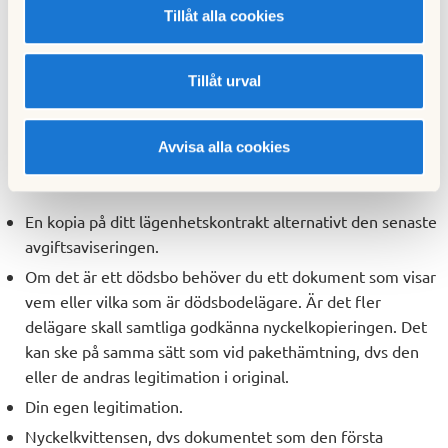
Nycklarna till din ytterdörr är spärrade från kopiering. Det är
Tillåt alla cookies
endast vår låssmed som kan ordna nya exemplar.
Behöver du extra nycklar vänder du dig till LåsTeam AB på
Tillåt urval
Fjärde Bassängvägen 19. De ligger alldeles nära ICA
Kvantum. Fortsätt bara cirka 50m förbi så är du framme.
Avvisa alla cookies
Ring gärna i förväg och boka en tid. För att få en extra
nyckel behöver du också ha med dig vissa dokument:
En kopia på ditt lägenhetskontrakt alternativt den senaste
avgiftsaviseringen.
Om det är ett dödsbo behöver du ett dokument som visar
vem eller vilka som är dödsbodelägare. Är det fler
delägare skall samtliga godkänna nyckelkopieringen. Det
kan ske på samma sätt som vid pakethämtning, dvs den
eller de andras legitimation i original.
Din egen legitimation.
Nyckelkvittensen, dvs dokumentet som den första