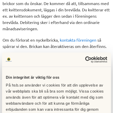
brickor som du önskar. De kommer då att, tillsammans med
ett kvittensdokument, läggas i din brevlåda. Du kvitterar ett
ex. av kvittensen och lägger den sedan i föreningens
brevlåda. Debitering sker i efterhand via den ordinarie
månadsaviseringen.
Om du förlorat en nyckelbricka,
kontakta föreningen
så
spärrar vi den. Brickan kan återaktiveras om den återfinns.
Öppna porten med din mobiltelefon,
dygnet runt
Din integritet är viktig för oss
Anmäl ditt telefonnummer till portregistret så kan du
enkelt släppa in besökare och även dig själv via din
På hsb.se använder vi cookies för att din upplevelse av
mobiltelefon. Vill du vara med i registret,
kontakta
vår webbplats ska bli så bra som möjligt. Vissa cookies
föreningen
och lämna ditt lägenhetsnummer, namn och
används även för att optimera vår kontakt med dig som
mobilnummer.
webbanvändare och för att kunna ge förmånliga
erbjudanden som kan vara intressanta för dig genom