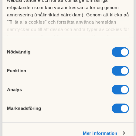
webbanvändare och för att kunna ge förmånliga
erbjudanden som kan vara intressanta för dig genom
annonsering (målinriktad nätreklam). Genom att klicka på
"Tillåt alla cookies" och fortsätta använda hemsidan
Hämta
okt 23.pdf
samtycker du till att dessa och andra typer av cookies för
t.ex. analys används. Eftersom vi respekterar din
integritet kan du välja att inte tillåta vissa typer av
Samtyckesval
Till nyhetslistan
cookies och välja att endast tillåta ett urval.
Nödvändig
Funktion
Analys
Föregående nyhet
Protokoll från stämman 2023
20 juni 2023
Marknadsföring
Nästa nyhet
Mer information