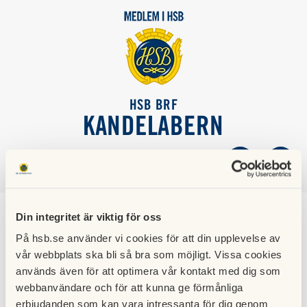
HSB BRF
KANDELABERN
SÖK
LOGGA IN
Din integritet är viktig för oss
Webbokningen
På hsb.se använder vi cookies för att din upplevelse av
fungerar igen
vår webbplats ska bli så bra som möjligt. Vissa cookies
används även för att optimera vår kontakt med dig som
webbanvändare och för att kunna ge förmånliga
08 augusti 2020
erbjudanden som kan vara intressanta för dig genom