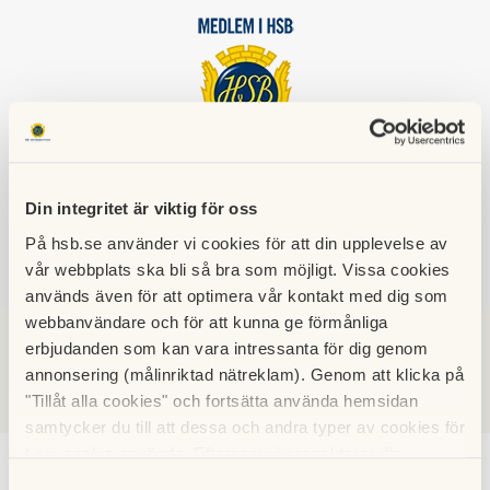
HSB BRF
NYA HUMLEBOET
Din integritet är viktig för oss
På hsb.se använder vi cookies för att din upplevelse av
vår webbplats ska bli så bra som möjligt. Vissa cookies
SÖK
LOGGA IN
används även för att optimera vår kontakt med dig som
webbanvändare och för att kunna ge förmånliga
erbjudanden som kan vara intressanta för dig genom
annonsering (målinriktad nätreklam). Genom att klicka på
Nyheter
"Tillåt alla cookies" och fortsätta använda hemsidan
samtycker du till att dessa och andra typer av cookies för
t.ex. analys används. Eftersom vi respekterar din
integritet kan du välja att inte tillåta vissa typer av
Elfel Gävlegatan 3
Samtyckesval