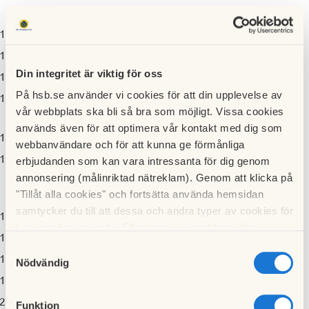
fråga om kallelse skett i behörig ordning
genomgång av styrelsens årsredovisning
genomgång av revisorernas berättelse
Din integritet är viktig för oss
beslut om fastställande av resultaträkning och balansräkning
På hsb.se använder vi cookies för att din upplevelse av
beslut i anledning av bostadsrättsföreningens vinst eller förlust enligt
vår webbplats ska bli så bra som möjligt. Vissa cookies
den fastställda balansräkningen
används även för att optimera vår kontakt med dig som
beslut om ansvarsfrihet för styrelsens ledamöter
webbanvändare och för att kunna ge förmånliga
beslut om arvoden och principer för andra ekonomiska ersättningar för
erbjudanden som kan vara intressanta för dig genom
annonsering (målinriktad nätreklam). Genom att klicka på
styrelsens ledamöter, revisorer, valberedning och de andra
"Tillåt alla cookies" och fortsätta använda hemsidan
förtroendevalda som valts av föreningsstämman
samtycker du till att dessa och andra typer av cookies för
beslut om antal styrelseledamöter och suppleanter
t.ex. analys används. Eftersom vi respekterar din
val av styrelseledamöter och suppleanter
integritet kan du välja att inte tillåta vissa typer av
Samtyckesval
presentation av HSB-ledamot
cookies och välja att endast tillåta ett urval.
Nödvändig
beslut om antal revisorer och suppleant
val av revisor/er och suppleant
Funktion