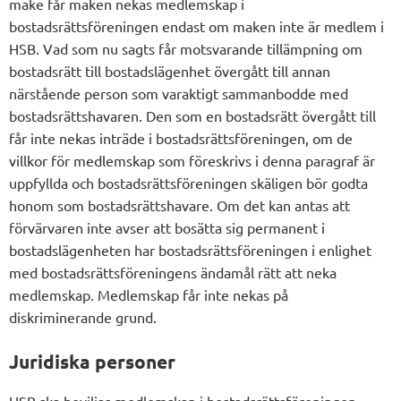
make får maken nekas medlemskap i
bostadsrättsföreningen endast om maken inte är medlem i
HSB. Vad som nu sagts får motsvarande tillämpning om
bostadsrätt till bostadslägenhet övergått till annan
närstående person som varaktigt sammanbodde med
bostadsrättshavaren. Den som en bostadsrätt övergått till
får inte nekas inträde i bostadsrättsföreningen, om de
villkor för medlemskap som föreskrivs i denna paragraf är
uppfyllda och bostadsrättsföreningen skäligen bör godta
honom som bostadsrättshavare. Om det kan antas att
förvärvaren inte avser att bosätta sig permanent i
bostadslägenheten har bostadsrättsföreningen i enlighet
med bostadsrättsföreningens ändamål rätt att neka
medlemskap. Medlemskap får inte nekas på
diskriminerande grund.
Juridiska personer
HSB ska beviljas medlemskap i bostadsrättsföreningen.