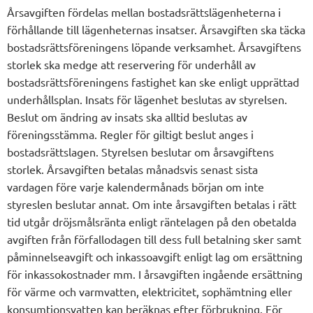
Årsavgiften fördelas mellan bostadsrättslägenheterna i
förhållande till lägenheternas insatser. Årsavgiften ska täcka
bostadsrättsföreningens löpande verksamhet. Årsavgiftens
storlek ska medge att reservering för underhåll av
bostadsrättsföreningens fastighet kan ske enligt upprättad
underhållsplan. Insats för lägenhet beslutas av styrelsen.
Beslut om ändring av insats ska alltid beslutas av
föreningsstämma. Regler för giltigt beslut anges i
bostadsrättslagen. Styrelsen beslutar om årsavgiftens
storlek. Årsavgiften betalas månadsvis senast sista
vardagen före varje kalendermånads början om inte
styreslen beslutar annat. Om inte årsavgiften betalas i rätt
tid utgår dröjsmålsränta enligt räntelagen på den obetalda
avgiften från förfallodagen till dess full betalning sker samt
påminnelseavgift och inkassoavgift enligt lag om ersättning
för inkassokostnader mm. I årsavgiften ingående ersättning
för värme och varmvatten, elektricitet, sophämtning eller
konsumtionsvatten kan beräknas efter förbrukning. För