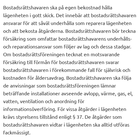
Bostadsrättshavaren ska på egen bekostnad hålla
lägenheten i gott skick. Det innebär att bostadsrättshavaren
ansvarar för att såväl underhålla som reparera lägenheten
och att bekosta åtgärderna. Bostadsrättshavaren bör teckna
försäkring som omfattar bostadsrättshavarens underhålls-
och reparationsansvar som följer av lag och dessa stadgar.
Om bostadsrättsföreningen tecknat en motsvarande
försäkring till förmån för bostadsrättshavaren svarar
bostadsrättshavaren i förekommande fall för självrisk och
kostnaden för åldersavdrag. Bostadsrättshavaren ska följa
de anvisningar som bostadsrättsföreningen lämnar
beträffande installationer avseende avlopp, värme, gas, el,
vatten, ventilation och anordning för
informationsöverföring. För vissa åtgärder i lägenheten
krävs styrelsens tillstånd enligt § 37. De åtgärder som
bostadsrättshavaren vidtar i lägenheten ska alltid utföras
fackmässigt.