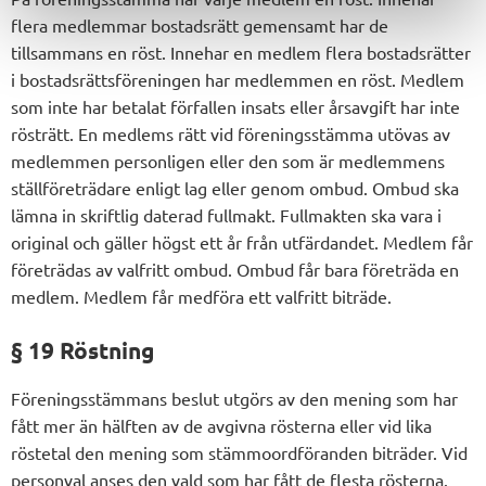
flera medlemmar bostadsrätt gemensamt har de
tillsammans en röst. Innehar en medlem flera bostadsrätter
i bostadsrättsföreningen har medlemmen en röst. Medlem
som inte har betalat förfallen insats eller årsavgift har inte
rösträtt. En medlems rätt vid föreningsstämma utövas av
medlemmen personligen eller den som är medlemmens
ställföreträdare enligt lag eller genom ombud. Ombud ska
lämna in skriftlig daterad fullmakt. Fullmakten ska vara i
original och gäller högst ett år från utfärdandet. Medlem får
företrädas av valfritt ombud. Ombud får bara företräda en
medlem. Medlem får medföra ett valfritt biträde.
§ 19 Röstning
Föreningsstämmans beslut utgörs av den mening som har
fått mer än hälften av de avgivna rösterna eller vid lika
röstetal den mening som stämmoordföranden biträder. Vid
personval anses den vald som har fått de flesta rösterna.