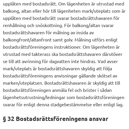
upplåten med bostadsrätt. Om lägenheten är utrustad med
balkong, altan eller hör till lägenheten mark/uteplats som är
upplåten med bostadsrätt svarar bostadsrättshavaren för
renhållning och snöskottning. För balkong/altan svarar
bostadsrättshavaren för målning av insida av
balkongfront/altanfront samt golv. Målning utförs enligt
bostadsrättsföreningens instruktioner. Om lägenheten är
utrustad med takterass ska bostadsrättshavaren därutöver
se till att avrinning för dagvatten inte hindras. Vad avser
mark/uteplats är bostadsrättshavaren skyldig att följa
bostadsrättsföreningens anvisningar gällande skötsel av
marken/uteplatsen. Bostadsrättshavaren är skyldig att till
bostadsrättsföreningen anmäla fel och brister i sådan
lägenhetsutrustning/ledningar som bostadsrättsföreningen
svarar för enligt denna stadgebestämmelse eller enligt lag.
§ 32 Bostadsrättsföreningens ansvar