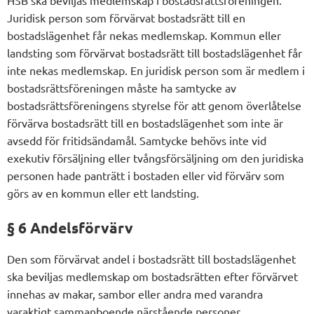
Juridisk person som förvärvat bostadsrätt till en
bostadslägenhet får nekas medlemskap. Kommun eller
landsting som förvärvat bostadsrätt till bostadslägenhet får
inte nekas medlemskap. En juridisk person som är medlem i
bostadsrättsföreningen måste ha samtycke av
bostadsrättsföreningens styrelse för att genom överlåtelse
förvärva bostadsrätt till en bostadslägenhet som inte är
avsedd för fritidsändamål. Samtycke behövs inte vid
exekutiv försäljning eller tvångsförsäljning om den juridiska
personen hade panträtt i bostaden eller vid förvärv som
görs av en kommun eller ett landsting.
§ 6 Andelsförvärv
Den som förvärvat andel i bostadsrätt till bostadslägenhet
ska beviljas medlemskap om bostadsrätten efter förvärvet
innehas av makar, sambor eller andra med varandra
varaktigt sammanboende närstående personer.