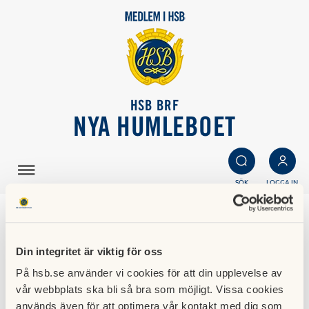
HSB BRF
NYA HUMLEBOET
SÖK
LOGGA IN
Avgifter för överlåtelse,
Din integritet är viktig för oss
pantsättning samt för
På hsb.se använder vi cookies för att din upplevelse av
andrahandsupplåtelse
vår webbplats ska bli så bra som möjligt. Vissa cookies
används även för att optimera vår kontakt med dig som