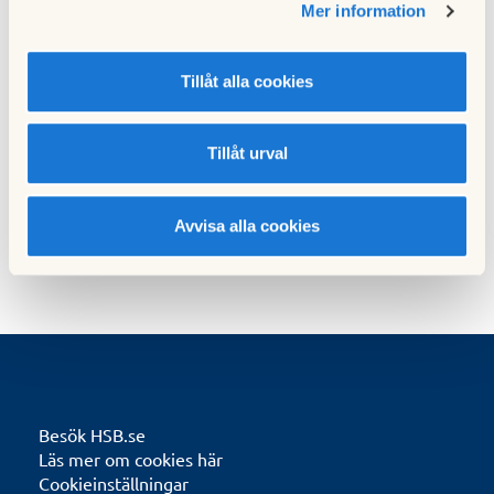
Torkrummet avstängt
Mer information
15 september 2025
Tillåt alla cookies
Nästa nyhet
Tillfälligt avbrott i leveransen av fjärrvärme
Tillåt urval
05 mars 2026
Avvisa alla cookies
Besök HSB.se
Läs mer om cookies här
Cookieinställningar