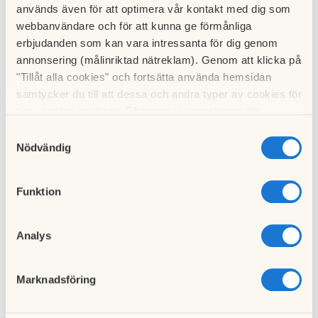
används även för att optimera vår kontakt med dig som
webbanvändare och för att kunna ge förmånliga
erbjudanden som kan vara intressanta för dig genom
annonsering (målinriktad nätreklam). Genom att klicka på
"Tillåt alla cookies" och fortsätta använda hemsidan
samtycker du till att dessa och andra typer av cookies för
t.ex. analys används. Eftersom vi respekterar din
integritet kan du välja att inte tillåta vissa typer av
Samtyckesval
cookies och välja att endast tillåta ett urval.
Nödvändig
Funktion
Analys
Marknadsföring