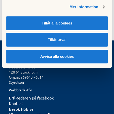
Hämta
Skötsel Pandora
Mer information
Tillåt alla cookies
Tillåt urval
Avvisa alla cookies
BRF Redaren
Redargatan 3-11
120 61 Stockholm
Org.nr: 769613 - 6014
Styrelsen
Webbredaktör
Brf-Redaren på facebook
Kontakt
Besök HSB.se