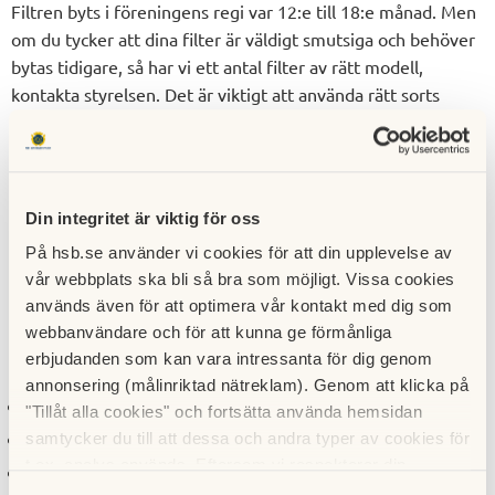
Filtren byts i föreningens regi var 12:e till 18:e månad. Men
om du tycker att dina filter är väldigt smutsiga och behöver
bytas tidigare, så har vi ett antal filter av rätt modell,
kontakta styrelsen. Det är viktigt att använda rätt sorts
filter; F7(EU7)!
Fönsterbänken är fäst med kardborrband och kan, vid
behov, lyftas bort.
Din integritet är viktig för oss
Det är även viktigt att hålla frånluftsdonen rena.
På hsb.se använder vi cookies för att din upplevelse av
vår webbplats ska bli så bra som möjligt. Vissa cookies
Om det viner högt i frånluftsdonet så kan det beror på att
används även för att optimera vår kontakt med dig som
den behöver rengöras.
webbanvändare och för att kunna ge förmånliga
erbjudanden som kan vara intressanta för dig genom
Tecken på dålig ventilation kan vara
annonsering (målinriktad nätreklam). Genom att klicka på
Det bildas kondens på fönstren inomhus.
"Tillåt alla cookies" och fortsätta använda hemsidan
samtycker du till att dessa och andra typer av cookies för
Luften känns unken, dålig, fuktig eller torr.
t.ex. analys används. Eftersom vi respekterar din
Det "tar emot" då lägenhetens dörr öppnas mot trapphuset (på
integritet kan du välja att inte tillåta vissa typer av