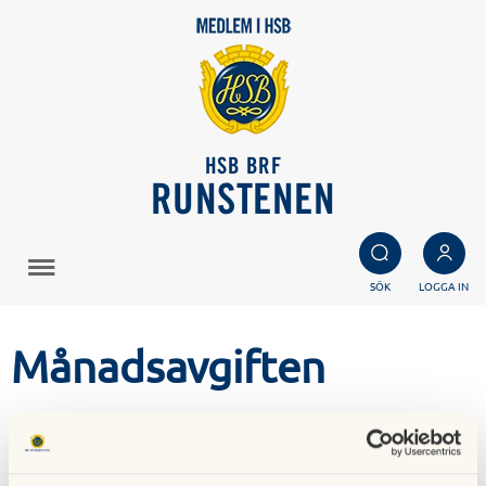
HSB BRF
RUNSTENEN
SÖK
LOGGA IN
Månadsavgiften
I din månadsavgift ingår, förutom vatten och värme, saker
som kabel-tv, bredband (samt fast avgift för telefoni).