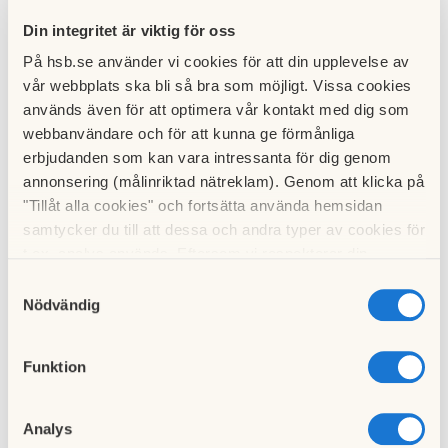
Hushållsel
Din integritet är viktig för oss
På hsb.se använder vi cookies för att din upplevelse av
Du som boende i Runstenen behöver inte göra något eller
vår webbplats ska bli så bra som möjligt. Vissa cookies
teckna några avtal vad gäller din el.
används även för att optimera vår kontakt med dig som
webbanvändare och för att kunna ge förmånliga
Föreningen står för elavtalet, det tillkommer inte någon
extra administration för dig som boende, elkostnaden
erbjudanden som kan vara intressanta för dig genom
kommer att läggas till på samma avi som avgiften för
annonsering (målinriktad nätreklam). Genom att klicka på
lägenheten.
"Tillåt alla cookies" och fortsätta använda hemsidan
samtycker du till att dessa och andra typer av cookies för
t.ex. analys används. Eftersom vi respekterar din
integritet kan du välja att inte tillåta vissa typer av
Samtyckesval
Bredband & Telefoni
cookies och välja att endast tillåta ett urval.
Nödvändig
Samtliga lägenheter är utrustade med uttag för bredband /
Funktion
telefoni via Telenor. Abonnemanget är en gruppanslutning,
vilket innebär att avgiften ingår i din månadsavgift för
lägenheten. Anslutningsavgiften för abonnemanget samt
samtalsavgift för användandet av telefonen bekostar du
Analys