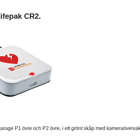
 Lifepak CR2.
 garage P1 övre och P2 övre, i ett grönt skåp med kameraöverva