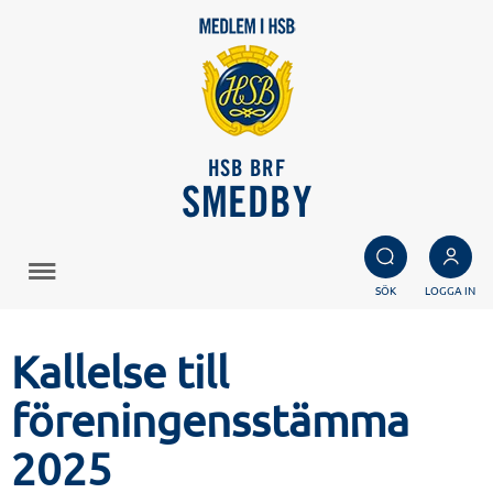
HSB BRF
SMEDBY
SÖK
LOGGA IN
Kallelse till
föreningensstämma
2025