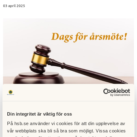
03 april 2025
Din integritet är viktig för oss
Vi inbjuder alla boende i föreningen till årsstämman där vi
går igenom föreningens verksamhet och framtidsplaner.
På hsb.se använder vi cookies för att din upplevelse av
vår webbplats ska bli så bra som möjligt. Vissa cookies
Datum:
28 april