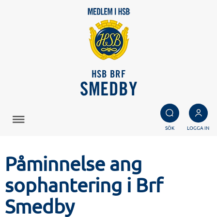
HSB BRF
SMEDBY
SÖK
LOGGA IN
Påminnelse ang
sophantering i Brf
Smedby