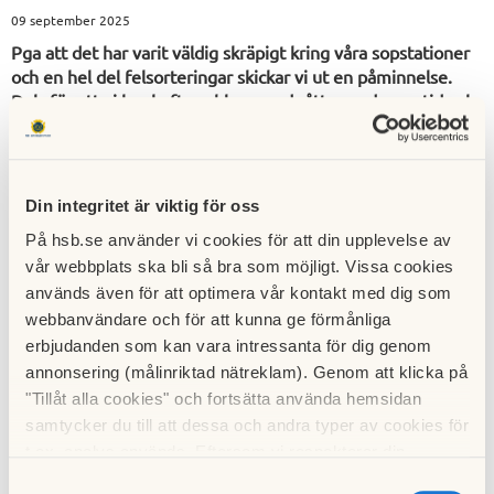
09 september 2025
Pga att det har varit väldig skräpigt kring våra sopstationer
och en hel del felsorteringar skickar vi ut en påminnelse.
Dels för att vi har haft problem med råttor under en tid och
därför viktigt att vi håller ordning kring soporna men även
för att detta kostar föreningen en hel del pengar.
Sopkasuner för hushållssopor är placerade längs vägen från
Din integritet är viktig för oss
husen mot garagen. Matavfall får
ENDAST
placeras i
papperspåsar och slängs i särskilda behållare för matavfall,
På hsb.se använder vi cookies för att din upplevelse av
som finns vid nedre ingången och utfarten vid P-hus 1.
vår webbplats ska bli så bra som möjligt. Vissa cookies
Papperspåsar för matavfall finns tillgängliga i varje hus,
används även för att optimera vår kontakt med dig som
vanligtvis i barnvagnsrummet.
webbanvändare och för att kunna ge förmånliga
erbjudanden som kan vara intressanta för dig genom
På platsen finns en återvinningsstation som hanterar plast,
glas, batterier, metall, tidningar och kartong. Denna station
annonsering (målinriktad nätreklam). Genom att klicka på
ägs och underhålls av kommunen.
"Tillåt alla cookies" och fortsätta använda hemsidan
samtycker du till att dessa och andra typer av cookies för
Grovsopor:
För att bli av med grovsopor, såsom större
t.ex. analys används. Eftersom vi respekterar din
föremål och avfall som inte passar i sopkassar, kan du
integritet kan du välja att inte tillåta vissa typer av
använda Sörabs återvinningscentral vid Brandstationen i
Samtyckesval