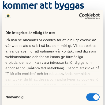
kommer att byggas
under 2025
19 februari 2025
Din integritet är viktig för oss
Föreningens medlemmar beslutade under en extrastämma i
På hsb.se använder vi cookies för att din upplevelse av
september 2024 att bygga om Tangens gästlägenhet i port
vår webbplats ska bli så bra som möjligt. Vissa cookies
73 till en ny bostadsrätt. Ombyggnationen är planerad att
används även för att optimera vår kontakt med dig som
påbörjas i slutet av februari 2025. Det innebär att det för
webbanvändare och för att kunna ge förmånliga
närvarande inte finns någon gästlägenhet i föreningen att
erbjudanden som kan vara intressanta för dig genom
hyra.
annonsering (målinriktad nätreklam). Genom att klicka på
"Tillåt alla cookies" och fortsätta använda hemsidan
En ny gästlägenhet kommer att byggas i port 51, och
samtycker du till att dessa och andra typer av cookies för
styrelsen kommer att informera föreningens medlemmar
t.ex. analys används. Eftersom vi respekterar din
här på webbsidan och i boendeappen när den är klar för
integritet kan du välja att inte tillåta vissa typer av
Samtyckesval
uthyrning.
cookies och välja att endast tillåta ett urval.
Nödvändig