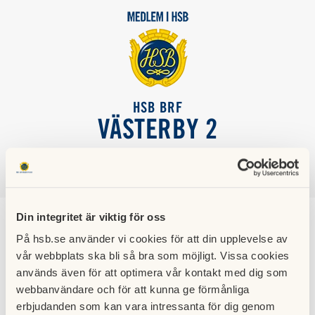
HSB BRF
VÄSTERBY 2
SÖK
LOGGA IN
Din integritet är viktig för oss
Information
På hsb.se använder vi cookies för att din upplevelse av
vår webbplats ska bli så bra som möjligt. Vissa cookies
Som medlem i HSB Västerby 2 har man skyldighet att ta del
används även för att optimera vår kontakt med dig som
av information som lämnas av styrelsen och entreprenörer
webbanvändare och för att kunna ge förmånliga
erbjudanden som kan vara intressanta för dig genom
som gör uppdrag i föreningen.