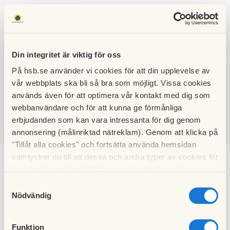
Din integritet är viktig för oss
På hsb.se använder vi cookies för att din upplevelse av
HSB BRF
vår webbplats ska bli så bra som möjligt. Vissa cookies
VÄSTERBY 2
används även för att optimera vår kontakt med dig som
webbanvändare och för att kunna ge förmånliga
erbjudanden som kan vara intressanta för dig genom
annonsering (målinriktad nätreklam). Genom att klicka på
SÖK
LOGGA IN
"Tillåt alla cookies" och fortsätta använda hemsidan
samtycker du till att dessa och andra typer av cookies för
Fakta
t.ex. analys används. Eftersom vi respekterar din
integritet kan du välja att inte tillåta vissa typer av
Samtyckesval
cookies och välja att endast tillåta ett urval.
Nödvändig
Funktion