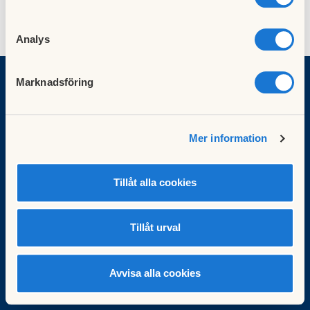
Analys
Marknadsföring
BRF Västerby 2
Mer information
Järfälla
brfvasterby2@gmail.com
Tillåt alla cookies
Brf Västerby 2
Besök HSB.se
Tillåt urval
Läs mer om cookies här
Cookieinställningar
Redigera hemsida
Avvisa alla cookies