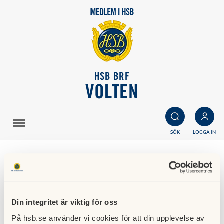
HSB BRF
VOLTEN
SÖK
LOGGA IN
Om du ser trasigt,
skräpigt och
Din integritet är viktig för oss
felaktigheter
På hsb.se använder vi cookies för att din upplevelse av