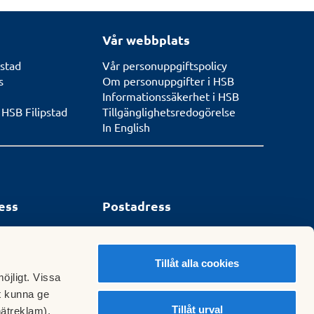
Vår webbplats
stad
Vår personuppgiftspolicy
s
Om personuppgifter i HSB
Informationssäkerhet i HSB
 HSB Filipstad
Tillgänglighetsredogörelse
In English
ess
Postadress
Box 29
TAD
682 21 FILIPSTAD
Tillåt alla cookies
öjligt. Vissa
t kunna ge
Tillåt urval
nätreklam).