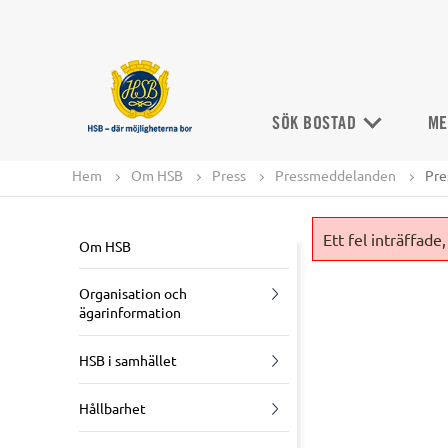
SÖK BOSTAD
ME
Hem
Om HSB
Press
Pressmeddelanden
Pre
Ett fel inträffa
Om HSB
Organisation och
ägarinformation
HSB i samhället
Hållbarhet