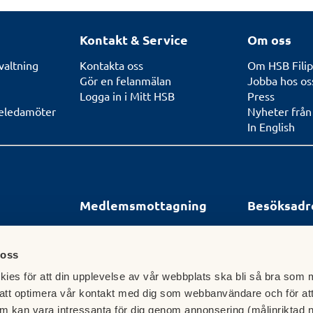
Kontakt & Service
Om oss
valtning
Kontakta oss
Om HSB Filip
Gör en felanmälan
Jobba hos os
Logga in i Mitt HSB
Press
seledamöter
Nyheter från
In English
Medlemsmottagning
Besöksadr
Ordinarie öppettider kontor:
Hötorget 6
an: 0590-712 21
Måndag 13:30 - 17:00
682 21 FILIPS
 oss
r:
Tisdag - torsdag 11:00 - 13:00
, 13:30 - 17:00
Fredag stängt
ies för att din upplevelse av vår webbplats ska bli så bra som m
00 - 13:00
att optimera vår kontakt med dig som webbanvändare och för at
0
m kan vara intressanta för dig genom annonsering (målinriktad 