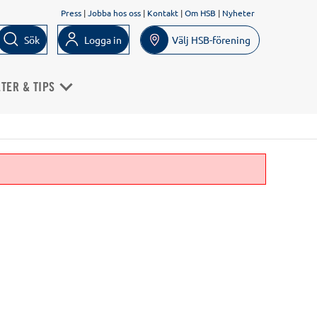
Press
|
Jobba hos oss
|
Kontakt
|
Om HSB
|
Nyheter
Sök
Logga in
Välj HSB-förening
TER & TIPS