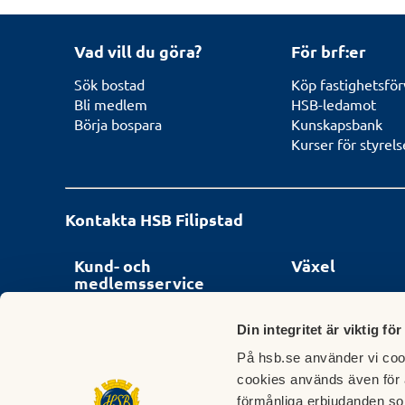
Vad vill du göra?
För brf:er
Sök bostad
Köp fastighetsför
Bli medlem
HSB-ledamot
Börja bospara
Kunskapsbank
Kurser för styrel
Kontakta HSB Filipstad
Kund- och
Växel
medlemsservice
Telefon:
E-post:
Växel och felanmäl
Din integritet är viktig för
filipstad@hsb.se
Ordinarie öppettide
Måndag 09:00 - 13:00
På hsb.se använder vi cook
Sören Kronberg
Tisdag - torsdag 09:
cookies används även för 
Ordförande HSB Filipstad
Fredag 08.00 - 13.0
070-333 19 05
förmånliga erbjudanden so