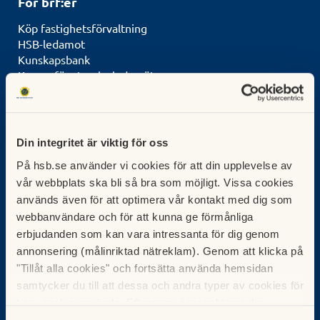
För brf:er
Köp fastighetsförvaltning
HSB-ledamot
Kunskapsbank
Kurser för styrelseledamöter
Kontakt & Service
Kontakta oss
Gör en felanmälan
Din integritet är viktig för oss
Logga in i Mitt HSB
På hsb.se använder vi cookies för att din upplevelse av
vår webbplats ska bli så bra som möjligt. Vissa cookies
Om oss
används även för att optimera vår kontakt med dig som
Om HSB Filipstad
webbanvändare och för att kunna ge förmånliga
Jobba hos oss
erbjudanden som kan vara intressanta för dig genom
Press
annonsering (målinriktad nätreklam). Genom att klicka på
Nyheter från HSB Filipstad
"Tillåt alla cookies" och fortsätta använda hemsidan
In English
samtycker du till att dessa och andra typer av cookies för
Vår webbplats
t.ex. analys används. Eftersom vi respekterar din
integritet kan du välja att inte tillåta vissa typer av