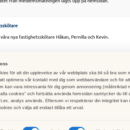
tatet från medlemsmätningen lagts upp på hemsidan.
tsskötare
våra nya fastighetsskötare Håkan, Pernilla och Kevin.
Visa alla nyheter
 oss
ies för att din upplevelse av vår webbplats ska bli så bra som m
att optimera vår kontakt med dig som webbanvändare och för at
m kan vara intressanta för dig genom annonsering (målinriktad 
t alla cookies" och fortsätta använda hemsidan samtycker du till 
t.ex. analys används. Eftersom vi respekterar din integritet kan d
ookies och välja att endast tillåta ett urval.
Besök HSB.se
f Gråberget, Box 31111, 400 32 Göteborg
Läs mer om cookies här
2 20 00 |
boendeservice.gbg@hsb.se