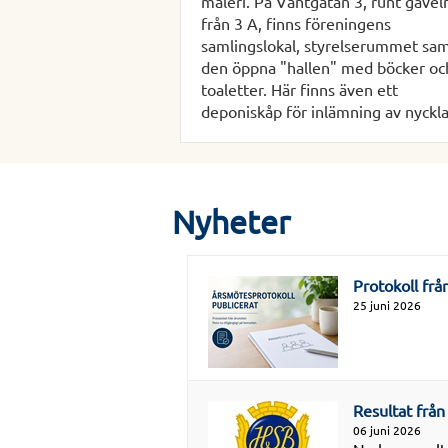
måleri. På Vantgatan 3, runt gavel
från 3 A, finns föreningens
samlingslokal, styrelserummet sa
den öppna "hallen" med böcker oc
toaletter. Här finns även ett
deponiskåp för inlämning av nyckla
Nyheter
Protokoll fr
25 juni 2026
Resultat frå
06 juni 2026