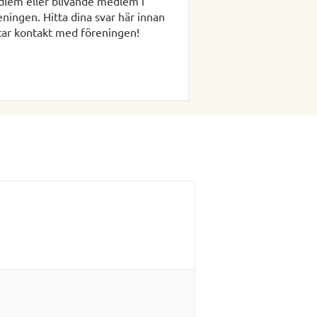
lem eller blivande medlem i
eningen. Hitta dina svar här innan
tar kontakt med föreningen!