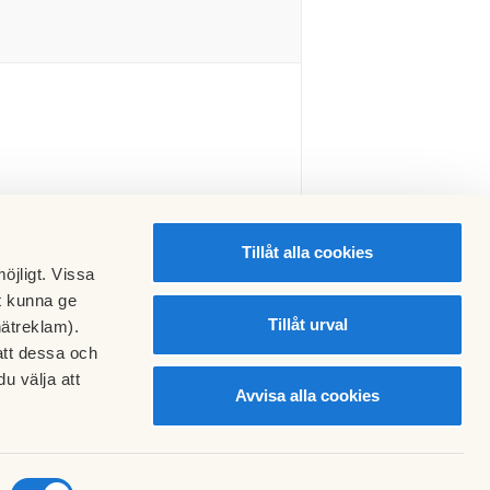
Tillåt alla cookies
öjligt. Vissa
t kunna ge
Tillåt urval
nätreklam).
att dessa och
u välja att
Avvisa alla cookies