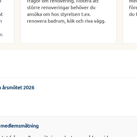
n
frågor om renovering. Notera att
med
större renoveringar behöver du
för
mt
ansöka om hos styrelsen t.ex.
du 
h
renovera badrum, kök och riva vägg.
r.
ån årsmötet 2026
n medlemsmätning