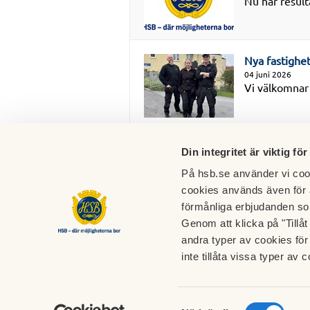
Nu har resul
Nya fastighe
04 juni 2026
Vi välkomnar 
Din integritet är viktig för
På hsb.se använder vi cook
cookies används även för 
förmånliga erbjudanden so
Genom att klicka på "Tillå
andra typer av cookies för 
HSB Brf Gråberget
inte tillåta vissa typer av c
Kabelgatan 8-30 och 33-41 | Vantgatan 1, 2 och
HSB Br
3 | Kravellgatan 1
010-44
Samtyckesval